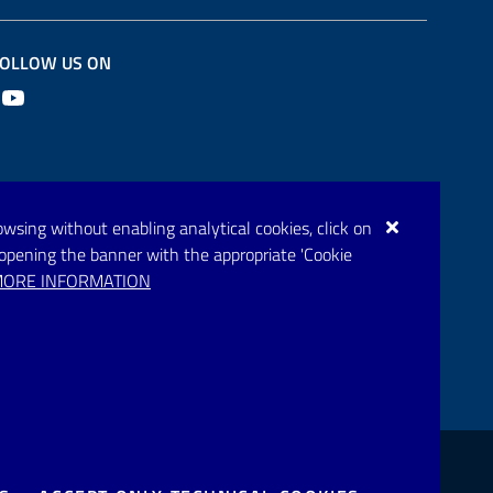
OLLOW US ON
Youtube
browsing without enabling analytical cookies, click on
eopening the banner with the appropriate 'Cookie
ORE INFORMATION
one disservizio
Prenotazione appuntamento