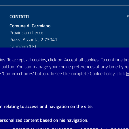
CONTATTI
F
Comune di Carmiano
Provincia di Lecce
Piazza Assunta, 2 73041
Carmiano (LE)
Telefono: 0832 600001
es. To accept all cookies, click on 'Accept all cookies'. To continue 
es' button. You can manage your cookie preferences at any time by r
Posta Elettronica Certificata:
 'Confirm choices' button. To see the complete Cookie Policy, click
M
protocollo.comunecarmiano@pec.rupar.puglia.it
URP - Ufficio Relazioni con il Pubblico
on relating to access and navigation on the site.
personalized content based on his navigation.
e legali
Domande frequenti
Richiesta di assistenza
Segnalazi