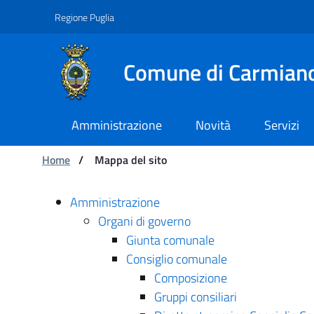
Navigation
Skip to Content
Regione Puglia
Comune di Carmian
Amministrazione
Novità
Servizi
You are:
Home
/
Mappa del sito
Mappa del sito - Comu
Amministrazione
Organi di governo
Giunta comunale
Consiglio comunale
Composizione
Gruppi consiliari