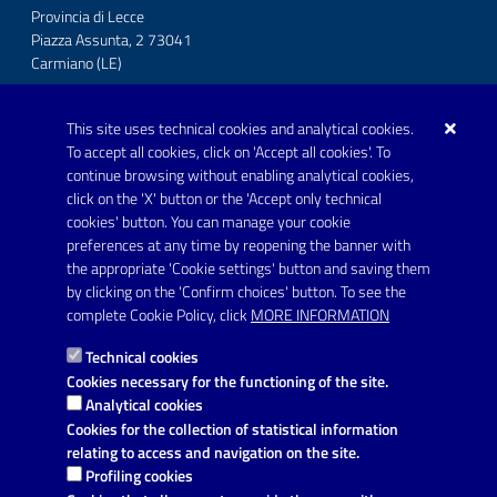
Provincia di Lecce
Piazza Assunta, 2 73041
Carmiano (LE)
Telefono: 0832 600001
This site uses technical cookies and analytical cookies.
Posta Elettronica Certificata:
To accept all cookies, click on 'Accept all cookies'. To
protocollo.comunecarmiano@pec.rupar.puglia.it
continue browsing without enabling analytical cookies,
click on the 'X' button or the 'Accept only technical
URP - Ufficio Relazioni con il Pubblico
cookies' button. You can manage your cookie
preferences at any time by reopening the banner with
the appropriate 'Cookie settings' button and saving them
by clicking on the 'Confirm choices' button. To see the
Link utili
complete Cookie Policy, click
MORE INFORMATION
Informativa privacy
Technical cookies
Dichiarazione di accessibilità
Cookies necessary for the functioning of the site.
Analytical cookies
Note legali
Cookies for the collection of statistical information
relating to access and navigation on the site.
Domande frequenti
Profiling cookies