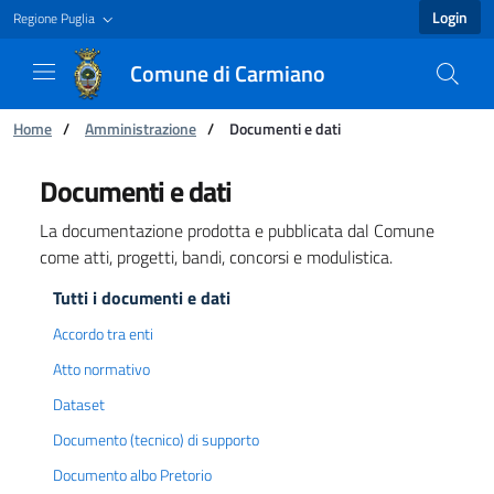
Login
Regione Puglia
Comune di Carmiano
You are:
Home
/
Amministrazione
/
Documenti e dati
Documenti e dati - Comune di Carmiano
Documenti e dati
La documentazione prodotta e pubblicata dal Comune
come atti, progetti, bandi, concorsi e modulistica.
Tutti i documenti e dati
Accordo tra enti
Atto normativo
Dataset
Documento (tecnico) di supporto
Documento albo Pretorio