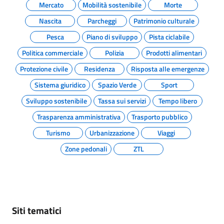
Mercato
Mobilità sostenibile
Morte
Nascita
Parcheggi
Patrimonio culturale
Pesca
Piano di sviluppo
Pista ciclabile
Politica commerciale
Polizia
Prodotti alimentari
Protezione civile
Residenza
Risposta alle emergenze
Sistema giuridico
Spazio Verde
Sport
Sviluppo sostenibile
Tassa sui servizi
Tempo libero
Trasparenza amministrativa
Trasporto pubblico
Turismo
Urbanizzazione
Viaggi
Zone pedonali
ZTL
Siti tematici