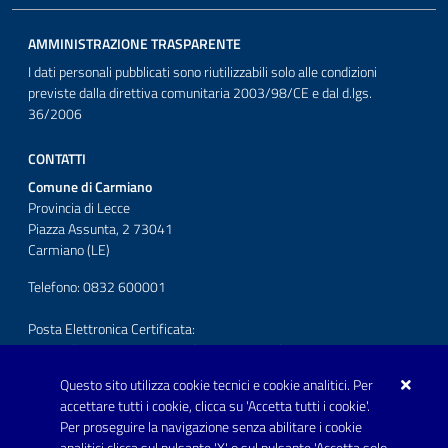
AMMINISTRAZIONE TRASPARENTE
I dati personali pubblicati sono riutilizzabili solo alle condizioni
previste dalla direttiva comunitaria 2003/98/CE e dal d.lgs.
36/2006
CONTATTI
Comune di Carmiano
Provincia di Lecce
Piazza Assunta, 2 73041
Carmiano (LE)
Telefono: 0832 600001
Posta Elettronica Certificata:
protocollo.comunecarmiano@pec.rupar.puglia.it
Questo sito utilizza cookie tecnici e cookie analitici. Per
URP - Ufficio Relazioni con il Pubblico
accettare tutti i cookie, clicca su 'Accetta tutti i cookie'.
Per proseguire la navigazione senza abilitare i cookie
SEGUICI SU