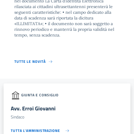
nel documento La Carta d’Identità Elettronica
rilasciata ai cittadini ultrasettantenni presenterà le
seguenti caratteristiche: • nel campo dedicato alla
data di scadenza sarà riportata la dicitura
«ILLIMITATA»; • il documento non sarà soggetto a
rinnovo periodico e manterrà la propria validità nel
tempo, senza scadenza.
TUTTE LE NOVITÀ
GIUNTA E CONSIGLIO
Avv. Erroi Giovanni
Sindaco
TUTTA L'AMMINISTRAZIONE