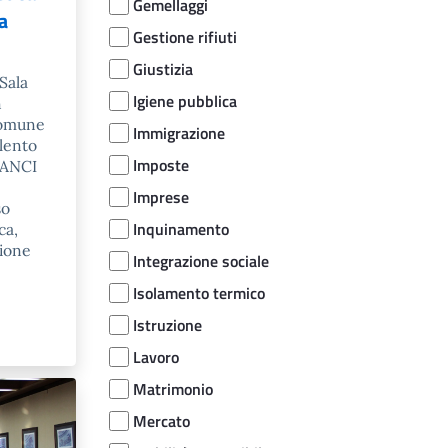
Gemellaggi
a
Gestione rifiuti
Giustizia
 Sala
Igiene pubblica
n
Comune
Immigrazione
alento
Imposte
 ANCI
Imprese
so
Inquinamento
ca,
zione
Integrazione sociale
Isolamento termico
Istruzione
Lavoro
Matrimonio
Mercato