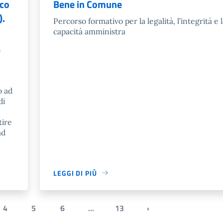
ico
Bene in Comune
).
Percorso formativo per la legalità, l’integrità e 
capacità amministra
n
o ad
di
tire
ad
LEGGI DI PIÙ
4
5
6
...
13
›
Pagina successiva