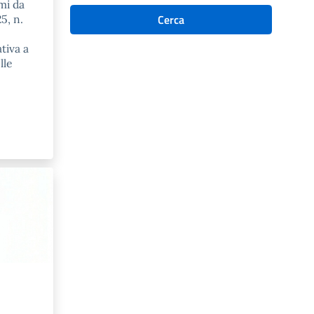
mi da
Cerca
5, n.
tiva a
lle