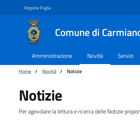
Navigazione
Salta al contenuto
Regione Puglia
Comune di Carmian
Amministrazione
Novità
Servizi
Ti trovi in:
Home
/
Novità
/
Notizie
Notizie - Comune di Car
Notizie
Per agevolare la lettura e ricerca delle Notizie prop