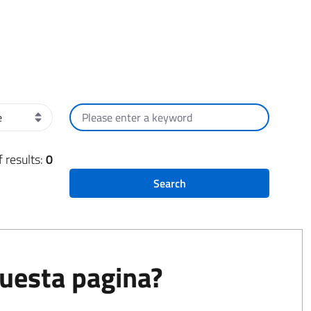
rder
Search by text
 results:
0
Search
questa pagina?