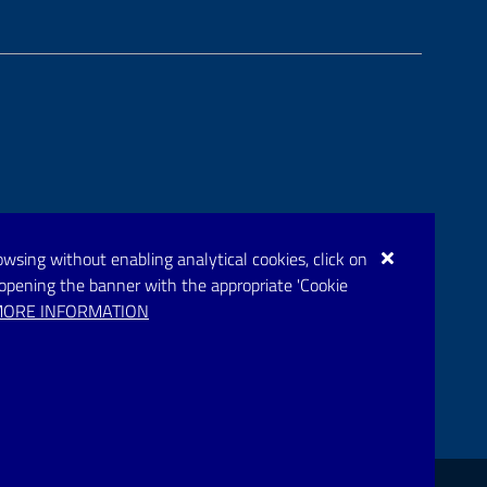
browsing without enabling analytical cookies, click on
eopening the banner with the appropriate 'Cookie
ORE INFORMATION
rupar.puglia.it
bblico