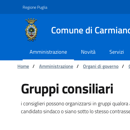
Navigation
Skip to Content
Regione Puglia
Comune di Carmian
Amministrazione
Novità
Servizi
You are:
Home
/
Amministrazione
/
Organi di governo
/
Gruppi consiliari - Comu
Gruppi consiliari
i consiglieri possono organizzarsi in gruppi qualo
candidato sindaco o siano sotto lo stesso contrasse