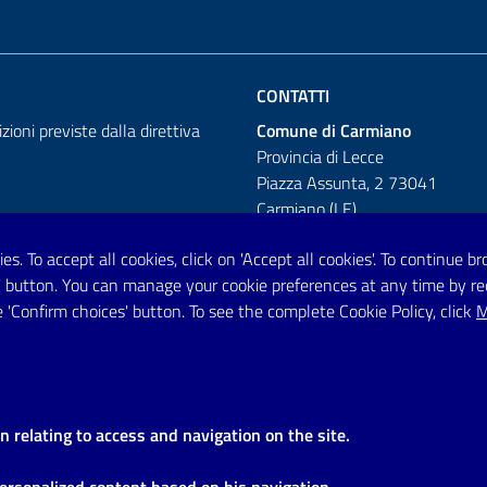
CONTATTI
izioni previste dalla direttiva
Comune di Carmiano
Provincia di Lecce
Piazza Assunta, 2 73041
Carmiano (LE)
Telefono: 0832 600001
es. To accept all cookies, click on 'Accept all cookies'. To continue 
es' button. You can manage your cookie preferences at any time by r
Posta Elettronica Certificata:
 'Confirm choices' button. To see the complete Cookie Policy, click
M
protocollo.comunecarmiano@pec.
URP - Ufficio Relazioni con il Pu
on relating to access and navigation on the site.
personalized content based on his navigation.