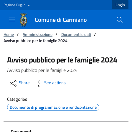
Login
Regione Puglia
Comune di Carmiano
You are:
Home
/
Amministrazione
/
Documenti e dati
/
Avviso pubblico per le famiglie 2024
Avviso pubblico per le famiglie 2024 - Comun
Avviso pubblico per le famiglie 2024
Avviso pubblico per le famiglie 2024
Share
See actions
Categories
Documento di programmazione e rendicontazione
Document