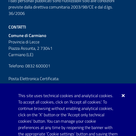
I dati personali pubblicati sono riutilizzabili solo alle condizioni
previste dalla direttiva comunitaria 2003/98/CE e dal d.lgs.
36/2006
CONTATTI
Comune di Carmiano
Provincia di Lecce
Piazza Assunta, 2 73041
Carmiano (LE)
Telefono: 0832 600001
Posta Elettronica Certificata:
protocollo.comunecarmiano@pec.rupar.puglia.it
This site uses technical cookies and analytical cookies.
URP - Ufficio Relazioni con il Pubblico
To accept all cookies, click on 'Accept all cookies'. To
continue browsing without enabling analytical cookies,
FOLLOW US ON
click on the 'X' button or the 'Accept only technical
Youtube
cookies' button. You can manage your cookie
preferences at any time by reopening the banner with
the appropriate 'Cookie settings' button and saving them