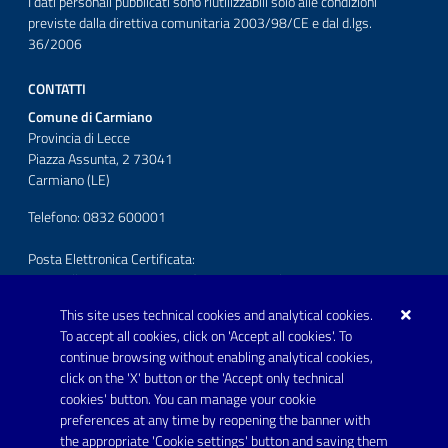
I dati personali pubblicati sono riutilizzabili solo alle condizioni
previste dalla direttiva comunitaria 2003/98/CE e dal d.lgs.
36/2006
CONTATTI
Comune di Carmiano
Provincia di Lecce
Piazza Assunta, 2 73041
Carmiano (LE)
Telefono: 0832 600001
Posta Elettronica Certificata:
protocollo.comunecarmiano@pec.rupar.puglia.it
This site uses technical cookies and analytical cookies.
URP - Ufficio Relazioni con il Pubblico
To accept all cookies, click on 'Accept all cookies'. To
continue browsing without enabling analytical cookies,
FOLLOW US ON
click on the 'X' button or the 'Accept only technical
Youtube
cookies' button. You can manage your cookie
preferences at any time by reopening the banner with
the appropriate 'Cookie settings' button and saving them