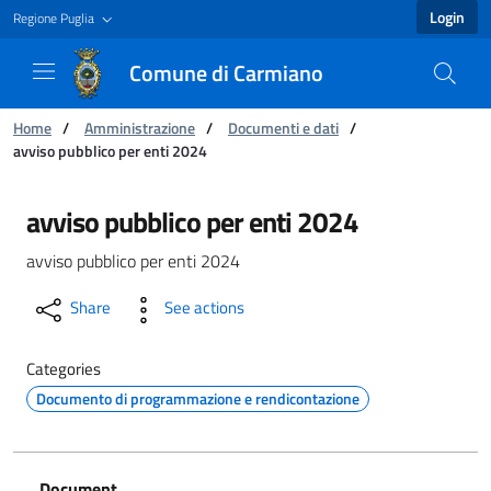
Login
Regione Puglia
Comune di Carmiano
You are:
Home
/
Amministrazione
/
Documenti e dati
/
avviso pubblico per enti 2024
avviso pubblico per enti 2024 - Comune di Ca
avviso pubblico per enti 2024
avviso pubblico per enti 2024
Share
See actions
Categories
Documento di programmazione e rendicontazione
Document