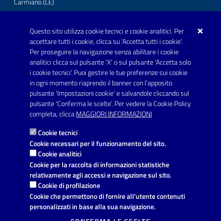
Carmiano (LE)
Telefono: 0832 600001
Questo sito utilizza cookie tecnici e cookie analitici. Per
Posta Elettronica Certificata:
accettare tutti i cookie, clicca su 'Accetta tutti i cookie'.
protocollo.comunecarmiano@pec.rupar.puglia.it
Per proseguire la navigazione senza abilitare i cookie
analitici clicca sul pulsante 'X' o sul pulsante 'Accetta solo
URP - Ufficio Relazioni con il Pubblico
i cookie tecnici'. Puoi gestire le tue preferenze sui cookie
in ogni momento riaprendo il banner con l'apposito
pulsante 'Impostazioni cookie' e salvandole cliccando sul
pulsante 'Conferma le scelte'. Per vedere la Cookie Policy
Link utili
completa, clicca
MAGGIORI INFORMAZIONI
Informativa privacy
Cookie tecnici
Dichiarazione di accessibilità
Cookie necessari per il funzionamento del sito.
Cookie analitici
Note legali
Cookie per la raccolta di informazioni statistiche
relativamente agli accessi e navigazione sul sito.
Domande frequenti
Cookie di profilazione
Cookie che permettono di fornire all'utente contenuti
Richiesta di assistenza
personalizzati in base alla sua navigazione.
Segnalazione disservizio