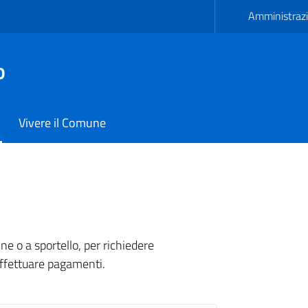
Amministrazi
o
Vivere il Comune
di Carmiano
line o a sportello, per richiedere
effettuare pagamenti.