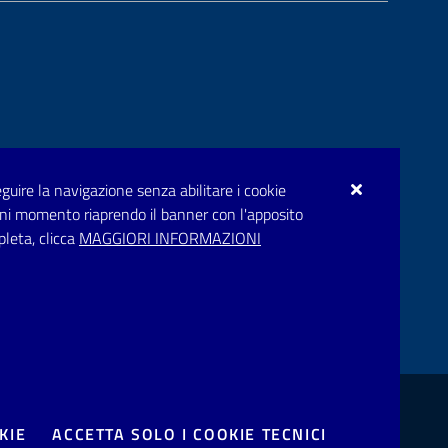
seguire la navigazione senza abilitare i cookie
n ogni momento riaprendo il banner con l'apposito
pleta, clicca
MAGGIORI INFORMAZIONI
rupar.puglia.it
bblico
one disservizio
Prenotazione appuntamento
KIE
ACCETTA SOLO I COOKIE TECNICI