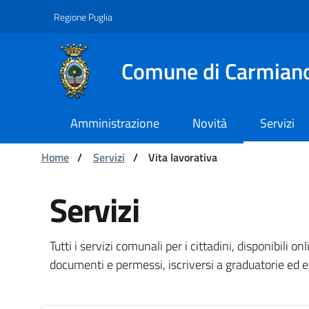
Navigazione
Salta al contenuto
Regione Puglia
Comune di Carmian
Amministrazione
Novità
Servizi
Ti trovi in:
Home
/
Servizi
/
Vita lavorativa
Elenco servizi - Comune 
Servizi
Tutti i servizi comunali per i cittadini, disponibili on
documenti e permessi, iscriversi a graduatorie ed 