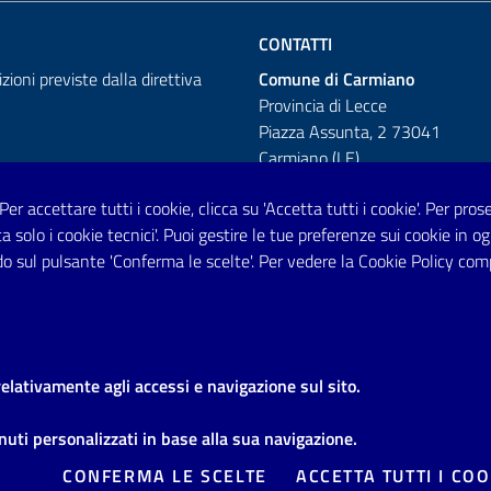
CONTATTI
izioni previste dalla direttiva
Comune di Carmiano
Provincia di Lecce
Piazza Assunta, 2 73041
Carmiano (LE)
Telefono: 0832 600001
 Per accettare tutti i cookie, clicca su 'Accetta tutti i cookie'. Per pro
tta solo i cookie tecnici'. Puoi gestire le tue preferenze sui cookie i
Posta Elettronica Certificata:
o sul pulsante 'Conferma le scelte'. Per vedere la Cookie Policy com
protocollo.comunecarmiano@pec.
URP - Ufficio Relazioni con il Pu
relativamente agli accessi e navigazione sul sito.
uti personalizzati in base alla sua navigazione.
e legali
Domande frequenti
Richiesta di assistenza
Segnalazi
CONFERMA LE SCELTE
ACCETTA TUTTI I COO