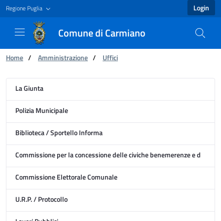
Login
Regione Puglia
Comune di Carmiano
You are:
Home
/
Amministrazione
/
Uffici
Ufficio - Comune di Carmiano
La Giunta
Polizia Municipale
Biblioteca / Sportello Informa
Commissione per la concessione delle civiche benemerenze e della cit
Commissione Elettorale Comunale
U.R.P. / Protocollo