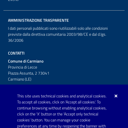
AMMINISTRAZIONE TRASPARENTE
I dati personali pubblicati sono riutilizzabili solo alle condizioni
previste dalla direttiva comunitaria 2003/98/CE e dal d.lgs.
36/2006
CONTATTI
Comune di Carmiano
Provincia di Lecce
Piazza Assunta, 2 73041
Carmiano (LE)
Telefono: 0832 600001
This site uses technical cookies and analytical cookies.
Posta Elettronica Certificata:
To accept all cookies, click on 'Accept all cookies'. To
protocollo.comunecarmiano@pec.rupar.puglia.it
continue browsing without enabling analytical cookies,
click on the 'X' button or the 'Accept only technical
URP - Ufficio Relazioni con il Pubblico
cookies' button. You can manage your cookie
preferences at any time by reopening the banner with