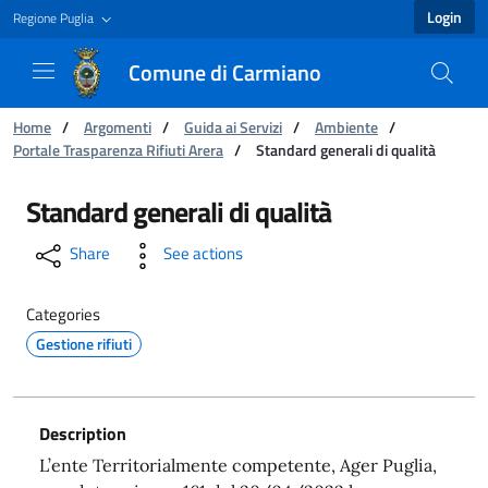
Login
Regione Puglia
Comune di Carmiano
You are:
Home
/
Argomenti
/
Guida ai Servizi
/
Ambiente
/
Portale Trasparenza Rifiuti Arera
/
Standard generali di qualità
Standard generali di qualità - Comune di Car
Standard generali di qualità
Share
See actions
Categories
Gestione rifiuti
Description
L’ente Territorialmente competente, Ager Puglia,