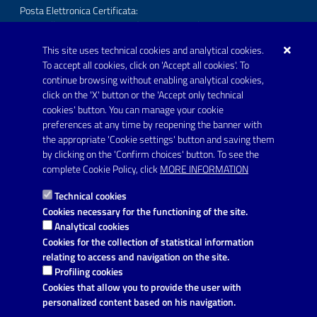
Posta Elettronica Certificata:
protocollo.comunecarmiano@pec.rupar.puglia.it
This site uses technical cookies and analytical cookies.
URP - Ufficio Relazioni con il Pubblico
To accept all cookies, click on 'Accept all cookies'. To
continue browsing without enabling analytical cookies,
FOLLOW US ON
click on the 'X' button or the 'Accept only technical
Youtube
cookies' button. You can manage your cookie
preferences at any time by reopening the banner with
the appropriate 'Cookie settings' button and saving them
by clicking on the 'Confirm choices' button. To see the
Link utili
complete Cookie Policy, click
MORE INFORMATION
Informativa privacy
Technical cookies
Dichiarazione di accessibilità
Cookies necessary for the functioning of the site.
Analytical cookies
Note legali
Cookies for the collection of statistical information
relating to access and navigation on the site.
Domande frequenti
Profiling cookies
Cookies that allow you to provide the user with
Richiesta di assistenza
personalized content based on his navigation.