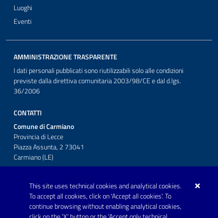
Luoghi
Eventi
AMMINISTRAZIONE TRASPARENTE
I dati personali pubblicati sono riutilizzabili solo alle condizioni
previste dalla direttiva comunitaria 2003/98/CE e dal d.lgs.
36/2006
CONTATTI
Comune di Carmiano
Provincia di Lecce
Piazza Assunta, 2 73041
Carmiano (LE)
Telefono: 0832 600001
This site uses technical cookies and analytical cookies.
Posta Elettronica Certificata:
To accept all cookies, click on 'Accept all cookies'. To
protocollo.comunecarmiano@pec.rupar.puglia.it
continue browsing without enabling analytical cookies,
click on the 'X' button or the 'Accept only technical