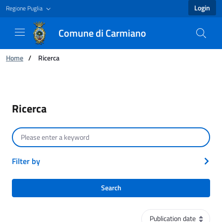
Login
Regione Puglia
Comune di Carmiano
You are:
Home
/
Ricerca
Ricerca - Comune di Carmiano
Ricerca
Search by text
Filter by
Search
Sort order