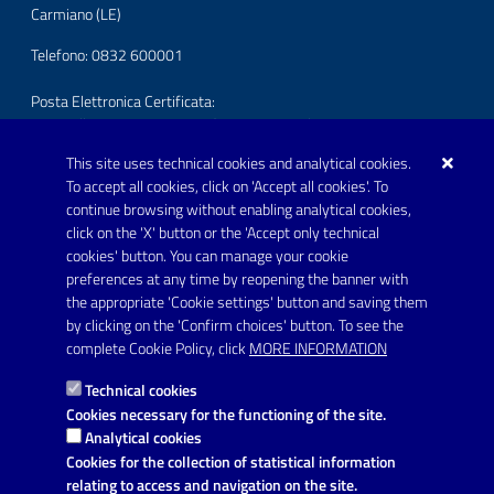
Carmiano (LE)
Telefono: 0832 600001
Posta Elettronica Certificata:
protocollo.comunecarmiano@pec.rupar.puglia.it
This site uses technical cookies and analytical cookies.
URP - Ufficio Relazioni con il Pubblico
To accept all cookies, click on 'Accept all cookies'. To
continue browsing without enabling analytical cookies,
FOLLOW US ON
click on the 'X' button or the 'Accept only technical
Youtube
cookies' button. You can manage your cookie
preferences at any time by reopening the banner with
the appropriate 'Cookie settings' button and saving them
by clicking on the 'Confirm choices' button. To see the
Link utili
complete Cookie Policy, click
MORE INFORMATION
Informativa privacy
Technical cookies
Dichiarazione di accessibilità
Cookies necessary for the functioning of the site.
Analytical cookies
Note legali
Cookies for the collection of statistical information
relating to access and navigation on the site.