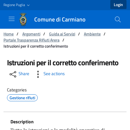
Login
Regione Puglia
Comune di Carmiano
You are:
Home
/
Argomenti
/
Guida ai Servizi
/
Ambiente
/
Portale Trasparenza Rifiuti Arera
/
Istruzioni per il corretto conferimento
Istruzioni per il corretto conferimento - Com
Istruzioni per il corretto conferimento
Share
See actions
Categories
Gestione rifiuti
Description
Tutte le istruzioni e le modalità operative di