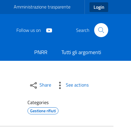
Amministrazione trasparente
Login
Follow us on
Search
PNRR
Tutti gli argomenti
A
Share
See actions
Categories
Gestione rifiuti