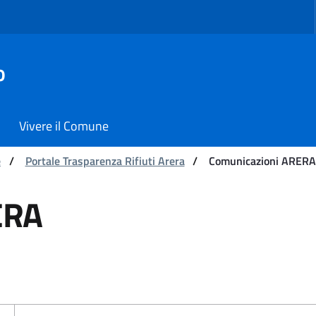
o
Vivere il Comune
e
/
Portale Trasparenza Rifiuti Arera
/
Comunicazioni ARER
- Comune di Carmiano
ERA