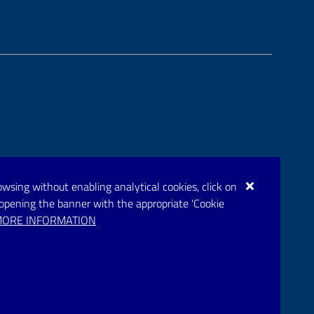
browsing without enabling analytical cookies, click on
eopening the banner with the appropriate 'Cookie
ORE INFORMATION
rupar.puglia.it
bblico