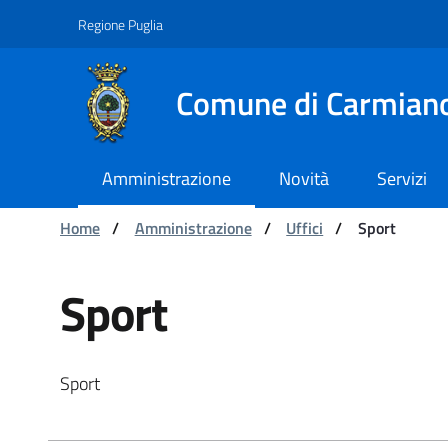
Navigation
Skip to Content
Regione Puglia
Comune di Carmian
Amministrazione
Novità
Servizi
You are:
Home
/
Amministrazione
/
Uffici
/
Sport
Sport - Comune di Carmi
Sport
Sport