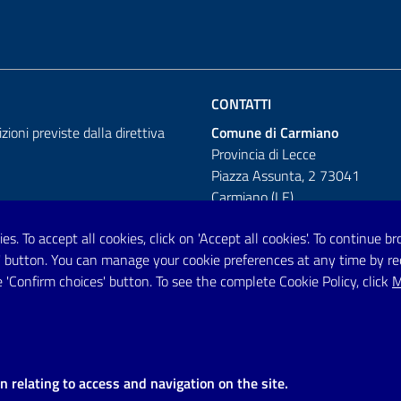
CONTATTI
izioni previste dalla direttiva
Comune di Carmiano
Provincia di Lecce
Piazza Assunta, 2 73041
Carmiano (LE)
Telefono: 0832 600001
es. To accept all cookies, click on 'Accept all cookies'. To continue 
es' button. You can manage your cookie preferences at any time by r
Posta Elettronica Certificata:
 'Confirm choices' button. To see the complete Cookie Policy, click
M
protocollo.comunecarmiano@pec.
URP - Ufficio Relazioni con il Pu
on relating to access and navigation on the site.