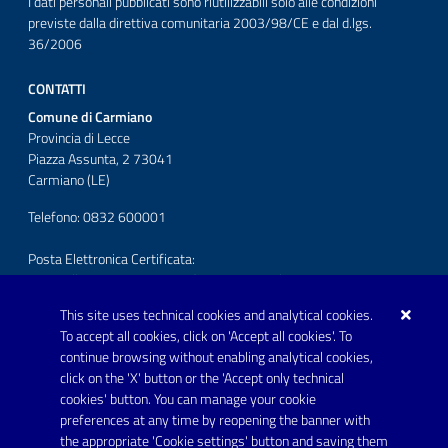
I dati personali pubblicati sono riutilizzabili solo alle condizioni
previste dalla direttiva comunitaria 2003/98/CE e dal d.lgs.
36/2006
CONTATTI
Comune di Carmiano
Provincia di Lecce
Piazza Assunta, 2 73041
Carmiano (LE)
Telefono: 0832 600001
Posta Elettronica Certificata:
protocollo.comunecarmiano@pec.rupar.puglia.it
This site uses technical cookies and analytical cookies.
URP - Ufficio Relazioni con il Pubblico
To accept all cookies, click on 'Accept all cookies'. To
continue browsing without enabling analytical cookies,
FOLLOW US ON
click on the 'X' button or the 'Accept only technical
Youtube
cookies' button. You can manage your cookie
preferences at any time by reopening the banner with
the appropriate 'Cookie settings' button and saving them