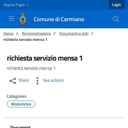
Login
Regione Puglia
Comune di Carmiano
You are:
Home
/
Amministrazione
/
Documenti e dati
/
richiesta servizio mensa 1
richiesta servizio mensa 1 - Comune di Carmi
richiesta servizio mensa 1
richiesta servizio mensa 1
Share
See actions
Categories
Modulistica
Document