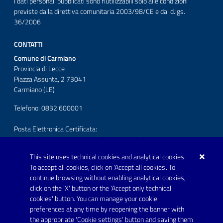
I dati personali pubblicati sono riutilizzabili solo alle condizioni
previste dalla direttiva comunitaria 2003/98/CE e dal d.lgs.
36/2006
CONTATTI
Comune di Carmiano
Provincia di Lecce
Piazza Assunta, 2 73041
Carmiano (LE)
Telefono: 0832 600001
Posta Elettronica Certificata:
protocollo.comunecarmiano@pec.rupar.puglia.it
This site uses technical cookies and analytical cookies.
URP - Ufficio Relazioni con il Pubblico
To accept all cookies, click on 'Accept all cookies'. To
continue browsing without enabling analytical cookies,
FOLLOW US ON
click on the 'X' button or the 'Accept only technical
Youtube
cookies' button. You can manage your cookie
preferences at any time by reopening the banner with
the appropriate 'Cookie settings' button and saving them