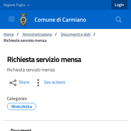
Login
Regione Puglia
Comune di Carmiano
You are:
Home
/
Amministrazione
/
Documenti e dati
/
Richiesta servizio mensa
Richiesta servizio mensa - Comune di Carmia
Richiesta servizio mensa
Richiesta servizio mensa
Share
See actions
Categories
Modulistica
Document