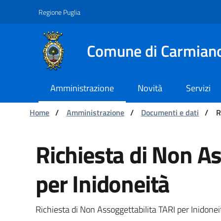
Navigation
Skip to Content
Regione Puglia
Comune di Carmian
Amministrazione
Novità
Servizi
You are:
Home
/
Amministrazione
/
Documenti e dati
/
R
Richiesta di Non Assog
Richiesta di Non As
per Inidoneità
Richiesta di Non Assoggettabilita TARI per Inidonei