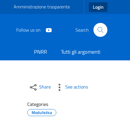
Amministrazione trasparente
Login
Follow us on
Search
PNRR
Tutti gli argomenti
oneità - Comune di Carmian
Share
See actions
Categories
Modulistica