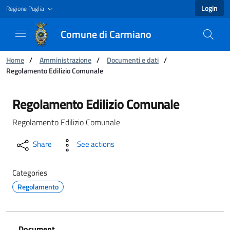
Login
Regione Puglia
Comune di Carmiano
You are:
Home
/
Amministrazione
/
Documenti e dati
/
Regolamento Edilizio Comunale
Regolamento Edilizio Comunale - Comune di 
Regolamento Edilizio Comunale
Regolamento Edilizio Comunale
Share
See actions
Categories
Regolamento
Document