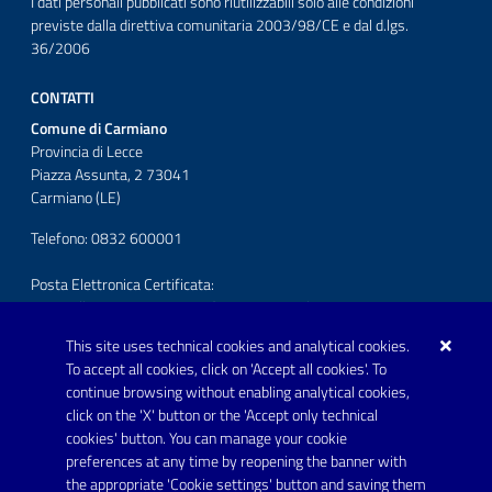
I dati personali pubblicati sono riutilizzabili solo alle condizioni
previste dalla direttiva comunitaria 2003/98/CE e dal d.lgs.
36/2006
CONTATTI
Comune di Carmiano
Provincia di Lecce
Piazza Assunta, 2 73041
Carmiano (LE)
Telefono: 0832 600001
Posta Elettronica Certificata:
protocollo.comunecarmiano@pec.rupar.puglia.it
This site uses technical cookies and analytical cookies.
URP - Ufficio Relazioni con il Pubblico
To accept all cookies, click on 'Accept all cookies'. To
continue browsing without enabling analytical cookies,
FOLLOW US ON
click on the 'X' button or the 'Accept only technical
Youtube
cookies' button. You can manage your cookie
preferences at any time by reopening the banner with
the appropriate 'Cookie settings' button and saving them