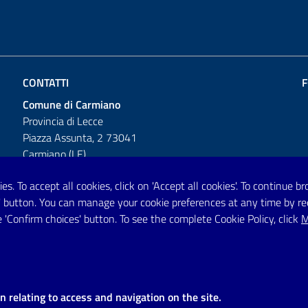
CONTATTI
F
Comune di Carmiano
Provincia di Lecce
Piazza Assunta, 2 73041
Carmiano (LE)
Telefono: 0832 600001
es. To accept all cookies, click on 'Accept all cookies'. To continue 
es' button. You can manage your cookie preferences at any time by r
Posta Elettronica Certificata:
 'Confirm choices' button. To see the complete Cookie Policy, click
M
protocollo.comunecarmiano@pec.rupar.puglia.it
URP - Ufficio Relazioni con il Pubblico
on relating to access and navigation on the site.