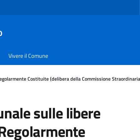
o
Vivere il Comune
olarmente Costituite (delibera della Commissione Straordinaria c
sulle libere Forme Associa
ale sulle libere
 Regolarmente