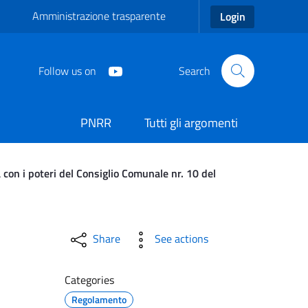
Amministrazione trasparente
Login
Follow us on
Search
PNRR
Tutti gli argomenti
on i poteri del Consiglio Comunale nr. 10 del
tive Regolarmente Costitu
Share
See actions
Categories
Regolamento