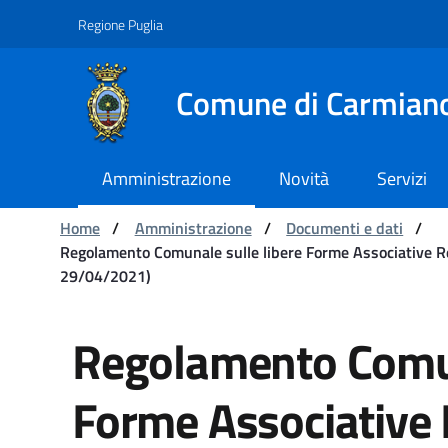
Navigation
Skip to Content
Regione Puglia
Comune di Carmian
Amministrazione
Novità
Servizi
You are:
Home
/
Amministrazione
/
Documenti e dati
/
Regolamento Comunale sulle libere Forme Associative Reg
29/04/2021)
Regolamento Comunale 
Regolamento Comun
Forme Associative