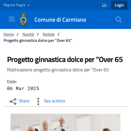
Login
Regione Puglia
EN
LANGUAGE SELECT
Comune di Carmiano
You are:
Home
/
Novità
/
Notizie
/
Progetto ginnastica dolce per "Over 65"
Progetto ginnastica dolce per "Over 65" - Co
Progetto ginnastica dolce per "Over 65
Riattivazione progetto ginnastica dolce per "Over 65
Date:
06 Mar 2025
Share
See actions