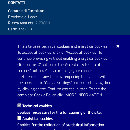
CONTATTI
Comune di Carmiano
Provincia di Lecce
Piazza Assunta, 2 73041
Carmiano (LE)
Telefono: 0832 600001
This site uses technical cookies and analytical cookies.
Posta Elettronica Certificata:
To accept all cookies, click on 'Accept all cookies'. To
protocollo.comunecarmiano@pec.rupar.puglia.it
continue browsing without enabling analytical cookies,
click on the 'X' button or the 'Accept only technical
URP - Ufficio Relazioni con il Pubblico
cookies' button. You can manage your cookie
preferences at any time by reopening the banner with
the appropriate 'Cookie settings' button and saving them
by clicking on the 'Confirm choices' button. To see the
Link utili
complete Cookie Policy, click
MORE INFORMATION
Informativa privacy
Technical cookies
Dichiarazione di accessibilità
Cookies necessary for the functioning of the site.
Analytical cookies
Note legali
Cookies for the collection of statistical information