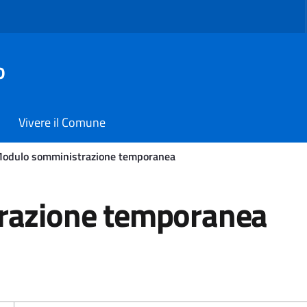
o
Vivere il Comune
odulo somministrazione temporanea
one temporanea - Comune
razione temporanea