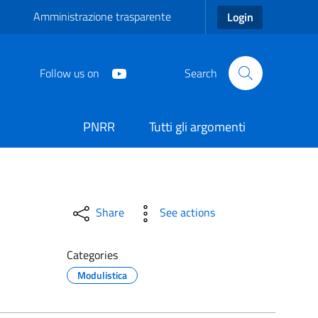
Amministrazione trasparente
Login
Follow us on
Search
PNRR
Tutti gli argomenti
 di Carmiano
Share
See actions
Categories
Modulistica