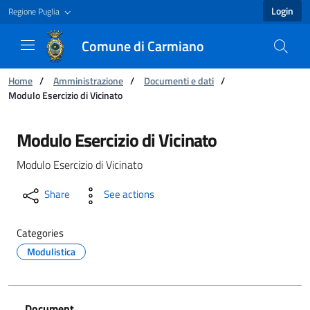
Login
Regione Puglia
Comune di Carmiano
You are:
Home
/
Amministrazione
/
Documenti e dati
/
Modulo Esercizio di Vicinato
Modulo Esercizio di Vicinato - Comune di Car
Modulo Esercizio di Vicinato
Modulo Esercizio di Vicinato
Share
See actions
Categories
Modulistica
Document