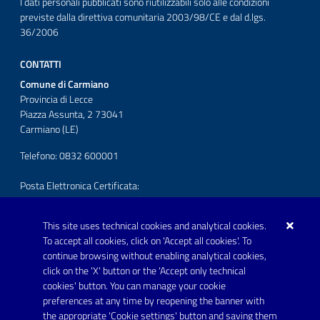
I dati personali pubblicati sono riutilizzabili solo alle condizioni
previste dalla direttiva comunitaria 2003/98/CE e dal d.lgs.
36/2006
CONTATTI
Comune di Carmiano
Provincia di Lecce
Piazza Assunta, 2 73041
Carmiano (LE)
Telefono: 0832 600001
Posta Elettronica Certificata:
protocollo.comunecarmiano@pec.rupar.puglia.it
This site uses technical cookies and analytical cookies.
URP - Ufficio Relazioni con il Pubblico
To accept all cookies, click on 'Accept all cookies'. To
continue browsing without enabling analytical cookies,
FOLLOW US ON
click on the 'X' button or the 'Accept only technical
Youtube
cookies' button. You can manage your cookie
preferences at any time by reopening the banner with
the appropriate 'Cookie settings' button and saving them