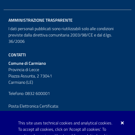
AMMINISTRAZIONE TRASPARENTE
I dati personali pubblicati sono riutilizzabili solo alle condizioni
previste dalla direttiva comunitaria 2003/98/CE e dal d.lgs.
36/2006
CONTATTI
Comune di Carmiano
Provincia di Lecce
Piazza Assunta, 2 73041
Carmiano (LE)
Telefono: 0832 600001
Posta Elettronica Certificata:
protocollo.comunecarmiano@pec.rupar.puglia.it
This site uses technical cookies and analytical cookies.
URP - Ufficio Relazioni con il Pubblico
To accept all cookies, click on 'Accept all cookies'. To