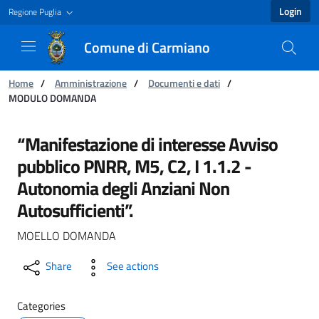
Login
Regione Puglia
Comune di Carmiano
You are:
Home
/
Amministrazione
/
Documenti e dati
/
MODULO DOMANDA
MODULO DOMANDA - Comune di Carmiano
“Manifestazione di interesse Avviso
pubblico PNRR, M5, C2, I 1.1.2 -
Autonomia degli Anziani Non
Autosufficienti”.
MOELLO DOMANDA
Share
See actions
Categories