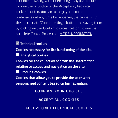
continue browsing without enabling analytical cookies,
FOLLOW US ON
click on the 'X' button or the 'Accept only technical
Youtube
cookies' button. You can manage your cookie
preferences at any time by reopening the banner with
the appropriate 'Cookie settings' button and saving them
by clicking on the 'Confirm choices' button. To see the
Link utili
complete Cookie Policy, click
MORE INFORMATION
Informativa privacy
Technical cookies
Dichiarazione di accessibilità
Cookies necessary for the functioning of the site.
Analytical cookies
Note legali
Cookies for the collection of statistical information
relating to access and navigation on the site.
Domande frequenti
Profiling cookies
Cookies that allow you to provide the user with
Richiesta di assistenza
personalized content based on his navigation.
Segnalazione disservizio
CONFIRM YOUR CHOICES
ACCEPT ALL COOKIES
Prenotazione appuntamento
ACCEPT ONLY TECHNICAL COOKIES
Mappa del sito
More information