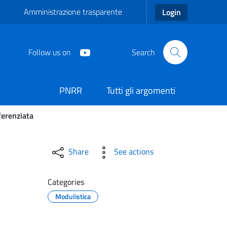
Amministrazione trasparente
Login
Follow us on
Search
PNRR
Tutti gli argomenti
erenziata
ori Raccolta Differenzia
Share
See actions
Categories
Modulistica