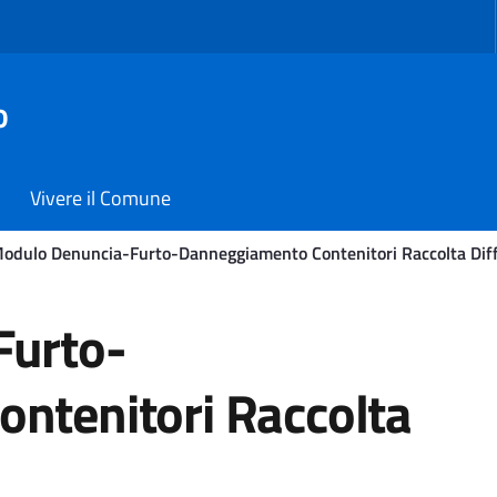
o
Vivere il Comune
odulo Denuncia-Furto-Danneggiamento Contenitori Raccolta Diff
-Danneggiamento Contenit
Furto-
ntenitori Raccolta