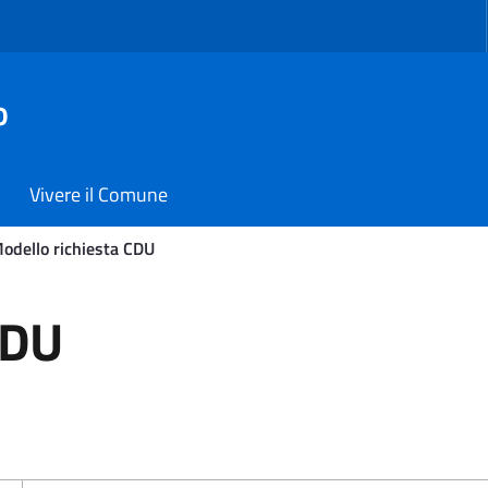
o
Vivere il Comune
odello richiesta CDU
 - Comune di Carmiano
CDU