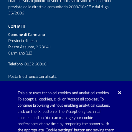
I dati personali pubblicati sono riutilizzabili solo alle condizioni
previste dalla direttiva comunitaria 2003/98/CE e dal d.lgs.
36/2006
CONTATTI
Comune di Carmiano
Provincia di Lecce
Piazza Assunta, 2 73041
Carmiano (LE)
Telefono: 0832 600001
Posta Elettronica Certificata:
protocollo.comunecarmiano@pec.rupar.puglia.it
This site uses technical cookies and analytical cookies.
URP - Ufficio Relazioni con il Pubblico
To accept all cookies, click on 'Accept all cookies'. To
continue browsing without enabling analytical cookies,
FOLLOW US ON
click on the 'X' button or the 'Accept only technical
Youtube
cookies' button. You can manage your cookie
preferences at any time by reopening the banner with
the appropriate 'Cookie settings' button and saving them