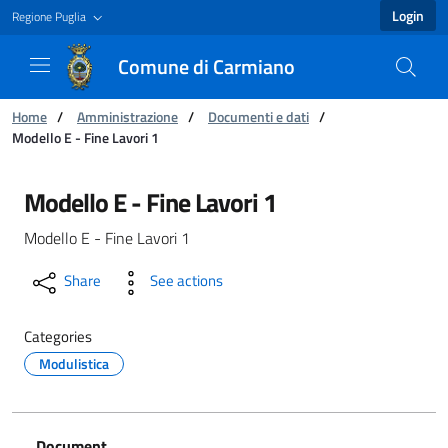
Login
Regione Puglia
Comune di Carmiano
You are:
Home
/
Amministrazione
/
Documenti e dati
/
Modello E - Fine Lavori 1
Modello E - Fine Lavori 1 - Comune di Carmia
Modello E - Fine Lavori 1
Modello E - Fine Lavori 1
Share
See actions
Categories
Modulistica
Document