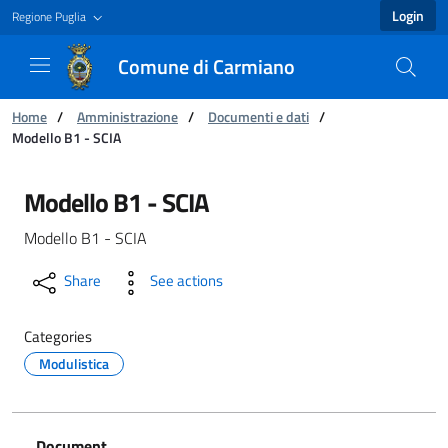
Login
Regione Puglia
Comune di Carmiano
You are:
Home
/
Amministrazione
/
Documenti e dati
/
Modello B1 - SCIA
Modello B1 - SCIA - Comune di Carmiano
Modello B1 - SCIA
Modello B1 - SCIA
Share
See actions
Categories
Modulistica
Document