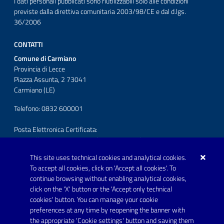
I dati personali pubblicati sono riutilizzabili solo alle condizioni
previste dalla direttiva comunitaria 2003/98/CE e dal d.lgs.
36/2006
CONTATTI
Comune di Carmiano
Provincia di Lecce
Piazza Assunta, 2 73041
Carmiano (LE)
Telefono: 0832 600001
Posta Elettronica Certificata:
protocollo.comunecarmiano@pec.rupar.puglia.it
This site uses technical cookies and analytical cookies.
URP - Ufficio Relazioni con il Pubblico
To accept all cookies, click on 'Accept all cookies'. To
continue browsing without enabling analytical cookies,
FOLLOW US ON
click on the 'X' button or the 'Accept only technical
Youtube
cookies' button. You can manage your cookie
preferences at any time by reopening the banner with
the appropriate 'Cookie settings' button and saving them