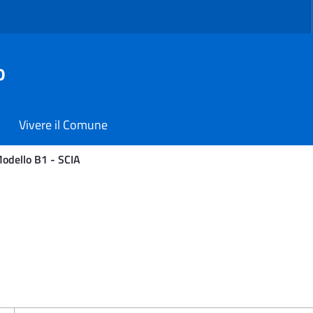
o
Vivere il Comune
odello B1 - SCIA
omune di Carmiano