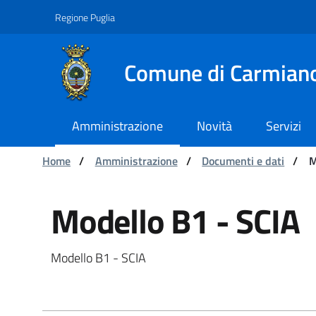
Navigation
Skip to Content
Regione Puglia
Comune di Carmian
Amministrazione
Novità
Servizi
You are:
Home
/
Amministrazione
/
Documenti e dati
/
M
Modello B1 - SCIA - C
Modello B1 - SCIA
Modello B1 - SCIA