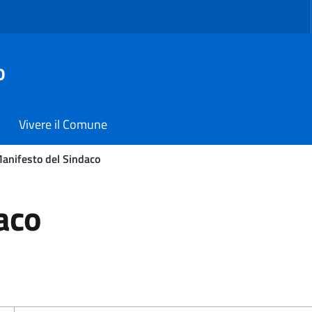
o
Vivere il Comune
anifesto del Sindaco
 - Comune di Carmiano
aco