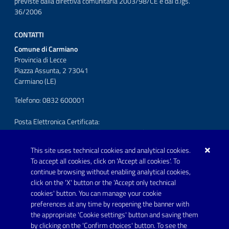
previste dalla direttiva comunitaria 2003/98/CE e dal d.lgs.
36/2006
CONTATTI
Comune di Carmiano
Provincia di Lecce
Piazza Assunta, 2 73041
Carmiano (LE)
Telefono: 0832 600001
Posta Elettronica Certificata:
protocollo.comunecarmiano@pec.rupar.puglia.it
This site uses technical cookies and analytical cookies.
URP - Ufficio Relazioni con il Pubblico
To accept all cookies, click on 'Accept all cookies'. To
continue browsing without enabling analytical cookies,
FOLLOW US ON
click on the 'X' button or the 'Accept only technical
Youtube
cookies' button. You can manage your cookie
preferences at any time by reopening the banner with
the appropriate 'Cookie settings' button and saving them
by clicking on the 'Confirm choices' button. To see the
Link utili