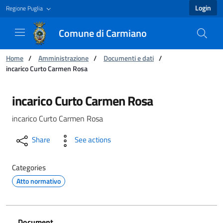
Login
Regione Puglia
Comune di Carmiano
You are:
Home
/
Amministrazione
/
Documenti e dati
/
incarico Curto Carmen Rosa
incarico Curto Carmen Rosa - Comune di Carm
incarico Curto Carmen Rosa
incarico Curto Carmen Rosa
Share
See actions
Categories
Atto normativo
Document