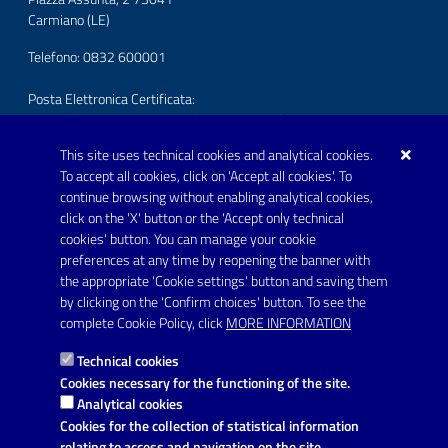
Carmiano (LE)
Telefono: 0832 600001
Posta Elettronica Certificata:
protocollo.comunecarmiano@pec.rupar.puglia.it
This site uses technical cookies and analytical cookies.
URP - Ufficio Relazioni con il Pubblico
To accept all cookies, click on 'Accept all cookies'. To
continue browsing without enabling analytical cookies,
FOLLOW US ON
click on the 'X' button or the 'Accept only technical
Youtube
cookies' button. You can manage your cookie
preferences at any time by reopening the banner with
the appropriate 'Cookie settings' button and saving them
by clicking on the 'Confirm choices' button. To see the
Link utili
complete Cookie Policy, click
MORE INFORMATION
Informativa privacy
Technical cookies
Dichiarazione di accessibilità
Cookies necessary for the functioning of the site.
Analytical cookies
Note legali
Cookies for the collection of statistical information
relating to access and navigation on the site.