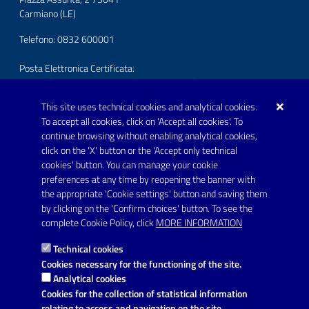
Carmiano (LE)
Telefono: 0832 600001
Posta Elettronica Certificata:
protocollo.comunecarmiano@pec.rupar.puglia.it
This site uses technical cookies and analytical cookies.
URP - Ufficio Relazioni con il Pubblico
To accept all cookies, click on 'Accept all cookies'. To
continue browsing without enabling analytical cookies,
FOLLOW US ON
click on the 'X' button or the 'Accept only technical
Youtube
cookies' button. You can manage your cookie
preferences at any time by reopening the banner with
the appropriate 'Cookie settings' button and saving them
by clicking on the 'Confirm choices' button. To see the
Link utili
complete Cookie Policy, click
MORE INFORMATION
Informativa privacy
Technical cookies
Dichiarazione di accessibilità
Cookies necessary for the functioning of the site.
Analytical cookies
Note legali
Cookies for the collection of statistical information
relating to access and navigation on the site.