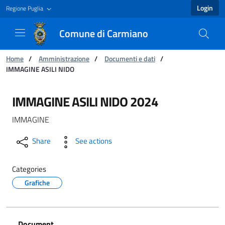
Login
Regione Puglia
Comune di Carmiano
You are:
Home
/
Amministrazione
/
Documenti e dati
/
IMMAGINE ASILI NIDO
IMMAGINE ASILI NIDO - Comune di Carmiano
IMMAGINE ASILI NIDO 2024
IMMAGINE
Share
See actions
Categories
Grafiche
Document