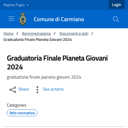
Login
Regione Puglia
Comune di Carmiano
You are:
Home
/
Amministrazione
/
Documenti e dati
/
Graduatoria Finale Pianeta Giovani 2024
Graduatoria Finale Pianeta Giovani 2024 - Co
Graduatoria Finale Pianeta Giovani
2024
graduatoria finale pianeta giovani 2024
Share
See actions
Categories
Atto normativo