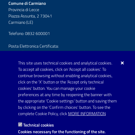
Comune di Carmiano
Provincia di Lecce
Piazza Assunta, 2 73041
Carmiano (LE)
Telefono: 0832 600001
Posta Elettronica Certificata:
protocollo.comunecarmiano@pec.rupar.puglia.it
This site uses technical cookies and analytical cookies.
URP - Ufficio Relazioni con il Pubblico
To accept all cookies, click on 'Accept all cookies'. To
continue browsing without enabling analytical cookies,
FOLLOW US ON
click on the 'X' button or the 'Accept only technical
Youtube
cookies' button. You can manage your cookie
preferences at any time by reopening the banner with
the appropriate 'Cookie settings' button and saving them
by clicking on the 'Confirm choices' button. To see the
Link utili
complete Cookie Policy, click
MORE INFORMATION
Informativa privacy
Technical cookies
Dichiarazione di accessibilità
Cookies necessary for the functioning of the site.