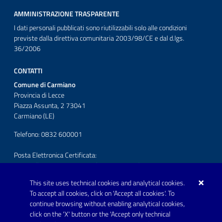
AMMINISTRAZIONE TRASPARENTE
I dati personali pubblicati sono riutilizzabili solo alle condizioni
previste dalla direttiva comunitaria 2003/98/CE e dal d.lgs.
36/2006
CONTATTI
Comune di Carmiano
Provincia di Lecce
Piazza Assunta, 2 73041
Carmiano (LE)
Telefono: 0832 600001
Posta Elettronica Certificata:
protocollo.comunecarmiano@pec.rupar.puglia.it
This site uses technical cookies and analytical cookies.
URP - Ufficio Relazioni con il Pubblico
To accept all cookies, click on 'Accept all cookies'. To
continue browsing without enabling analytical cookies,
FOLLOW US ON
click on the 'X' button or the 'Accept only technical