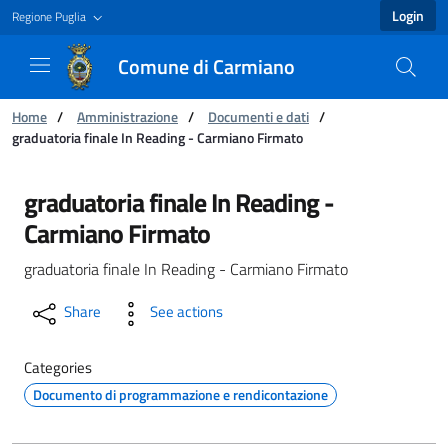
Login
Regione Puglia
Comune di Carmiano
You are:
Home
/
Amministrazione
/
Documenti e dati
/
graduatoria finale In Reading - Carmiano Firmato
graduatoria finale In Reading - Carmiano Fir
graduatoria finale In Reading -
Carmiano Firmato
graduatoria finale In Reading - Carmiano Firmato
Share
See actions
Categories
Documento di programmazione e rendicontazione