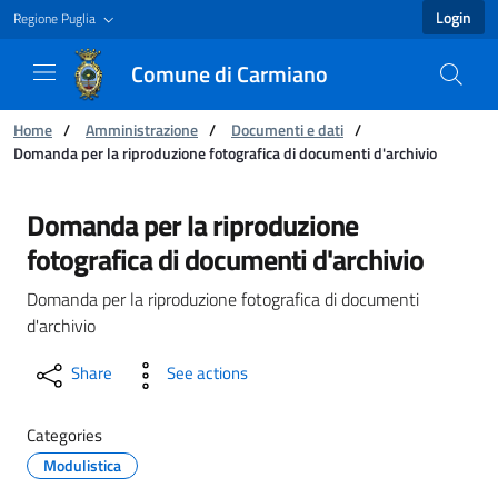
Login
Regione Puglia
Comune di Carmiano
You are:
Home
/
Amministrazione
/
Documenti e dati
/
Domanda per la riproduzione fotografica di documenti d'archivio
Domanda per la riproduzione fotografica di d
Domanda per la riproduzione
fotografica di documenti d'archivio
Domanda per la riproduzione fotografica di documenti
d'archivio
Share
See actions
Categories
Modulistica