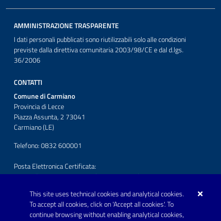
AMMINISTRAZIONE TRASPARENTE
I dati personali pubblicati sono riutilizzabili solo alle condizioni
previste dalla direttiva comunitaria 2003/98/CE e dal d.lgs.
36/2006
CONTATTI
Comune di Carmiano
Provincia di Lecce
Piazza Assunta, 2 73041
Carmiano (LE)
Telefono: 0832 600001
Posta Elettronica Certificata:
protocollo.comunecarmiano@pec.rupar.puglia.it
This site uses technical cookies and analytical cookies.
URP - Ufficio Relazioni con il Pubblico
To accept all cookies, click on 'Accept all cookies'. To
continue browsing without enabling analytical cookies,
FOLLOW US ON