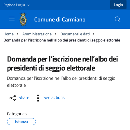
Login
Regione Puglia
Comune di Carmiano
You are:
Home
/
Amministrazione
/
Documenti e dati
/
Domanda per l’iscrizione nell’albo dei presidenti di seggio elettorale
Domanda per l’iscrizione nell’albo dei preside
Domanda per l’iscrizione nell’albo dei
presidenti di seggio elettorale
Domanda per l’iscrizione nell’albo dei presidenti di seggio
elettorale
Share
See actions
Categories
Istanza