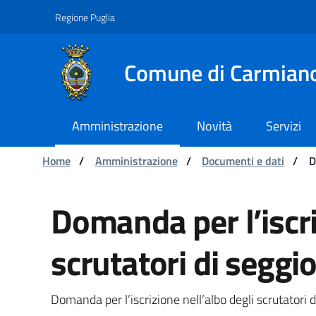
Navigation
Skip to Content
Regione Puglia
Comune di Carmian
Amministrazione
Novità
Servizi
You are:
Home
/
Amministrazione
/
Documenti e dati
/
D
Domanda per l’iscrizio
Domanda per l’iscri
scrutatori di seggio
Domanda per l’iscrizione nell’albo degli scrutatori d