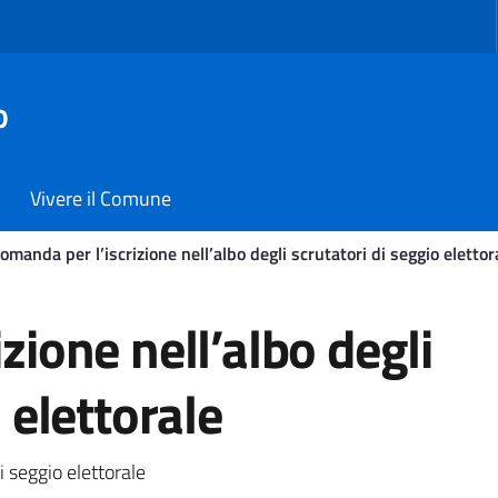
o
Vivere il Comune
omanda per l’iscrizione nell’albo degli scrutatori di seggio elettor
ne nell’albo degli scrutato
zione nell’albo degli
 elettorale
i seggio elettorale