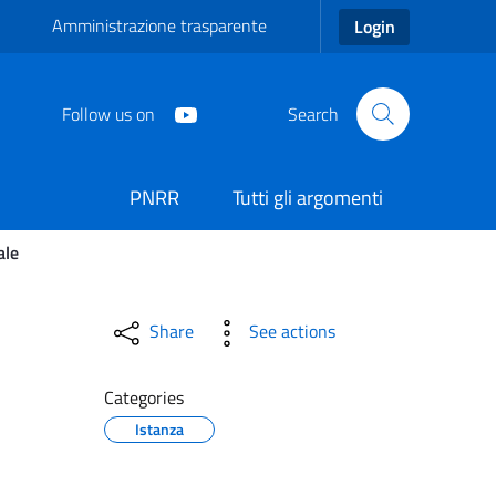
Amministrazione trasparente
Login
Follow us on
Search
PNRR
Tutti gli argomenti
ale
ri di seggio elettorale - 
Share
See actions
Categories
Istanza