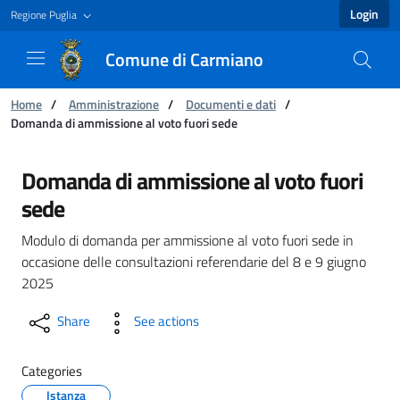
Login
Regione Puglia
Comune di Carmiano
You are:
Home
/
Amministrazione
/
Documenti e dati
/
Domanda di ammissione al voto fuori sede
Domanda di ammissione al voto fuori sede - 
Domanda di ammissione al voto fuori
sede
Modulo di domanda per ammissione al voto fuori sede in
occasione delle consultazioni referendarie del 8 e 9 giugno
2025
Share
See actions
Categories
Istanza