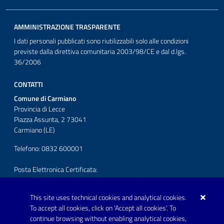
AMMINISTRAZIONE TRASPARENTE
I dati personali pubblicati sono riutilizzabili solo alle condizioni
previste dalla direttiva comunitaria 2003/98/CE e dal d.lgs.
36/2006
CONTATTI
Comune di Carmiano
Provincia di Lecce
Piazza Assunta, 2 73041
Carmiano (LE)
Telefono: 0832 600001
Posta Elettronica Certificata:
protocollo.comunecarmiano@pec.rupar.puglia.it
This site uses technical cookies and analytical cookies.
URP - Ufficio Relazioni con il Pubblico
To accept all cookies, click on 'Accept all cookies'. To
continue browsing without enabling analytical cookies,