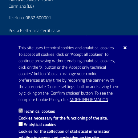
Carmiano (LE)
Telefono: 0832 600001
Posta Elettronica Certificata:
protocollo.comunecarmiano@pec.rupar.puglia.it
This site uses technical cookies and analytical cookies.
URP - Ufficio Relazioni con il Pubblico
To accept all cookies, click on 'Accept all cookies'. To
continue browsing without enabling analytical cookies,
FOLLOW US ON
click on the 'X' button or the 'Accept only technical
Youtube
cookies' button. You can manage your cookie
preferences at any time by reopening the banner with
the appropriate 'Cookie settings' button and saving them
by clicking on the 'Confirm choices' button. To see the
Link utili
complete Cookie Policy, click
MORE INFORMATION
Informativa privacy
Technical cookies
Dichiarazione di accessibilità
Cookies necessary for the functioning of the site.
Analytical cookies
Note legali
Cookies for the collection of statistical information
relating to access and navigation on the site.