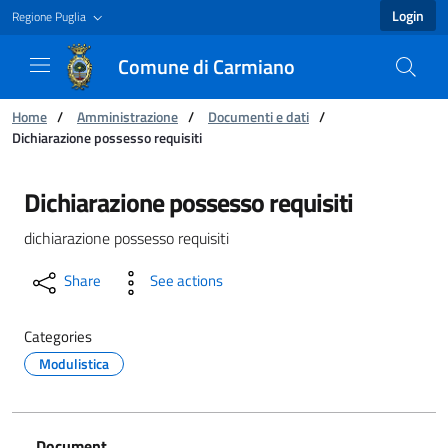
Login
Regione Puglia
Comune di Carmiano
You are:
Home
/
Amministrazione
/
Documenti e dati
/
Dichiarazione possesso requisiti
Dichiarazione possesso requisiti - Comune di
Dichiarazione possesso requisiti
dichiarazione possesso requisiti
Share
See actions
Categories
Modulistica
Document