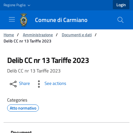
Login
Regione Puglia
Comune di Carmiano
You are:
Home
/
Amministrazione
/
Documenti e dati
/
Delib CC nr 13 Tariffe 2023
Delib CC nr 13 Tariffe 2023 - Comune di Carmi
Delib CC nr 13 Tariffe 2023
Delib CC nr 13 Tariffe 2023
Share
See actions
Categories
Atto normativo
Document