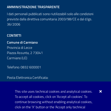
AMMINISTRAZIONE TRASPARENTE
I dati personali pubblicati sono riutilizzabili solo alle condizioni
previste dalla direttiva comunitaria 2003/98/CE e dal d.lgs.
36/2006
CONTATTI
Comune di Carmiano
Provincia di Lecce
Piazza Assunta, 2 73041
Carmiano (LE)
Telefono: 0832 600001
Posta Elettronica Certificata:
protocollo.comunecarmiano@pec.rupar.puglia.it
This site uses technical cookies and analytical cookies.
URP - Ufficio Relazioni con il Pubblico
To accept all cookies, click on 'Accept all cookies'. To
continue browsing without enabling analytical cookies,
FOLLOW US ON
click on the 'X' button or the 'Accept only technical