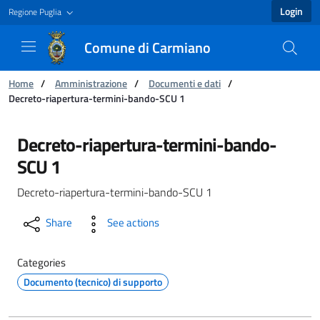
Login
Regione Puglia
Comune di Carmiano
You are:
Home
/
Amministrazione
/
Documenti e dati
/
Decreto-riapertura-termini-bando-SCU 1
Decreto-riapertura-termini-bando-SCU 1 - C
Decreto-riapertura-termini-bando-
SCU 1
Decreto-riapertura-termini-bando-SCU 1
Share
See actions
Categories
Documento (tecnico) di supporto