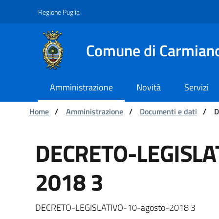
Navigation
Skip to Content
Regione Puglia
Comune di Carmian
Amministrazione
Novità
Servizi
You are:
Home
/
Amministrazione
/
Documenti e dati
/
D
DECRETO-LEGISLATIVO
DECRETO-LEGISLA
2018 3
DECRETO-LEGISLATIVO-10-agosto-2018 3