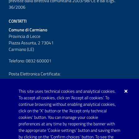
previste dalla direttiva comunitaria 2003/98/CE e dal d.lgs.
36/2006
CONTATTI
Comune di Carmiano
Provincia di Lecce
Piazza Assunta, 2 73041
Carmiano (LE)
Telefono: 0832 600001
Posta Elettronica Certificata:
protocollo.comunecarmiano@pec.rupar.puglia.it
This site uses technical cookies and analytical cookies.
URP - Ufficio Relazioni con il Pubblico
To accept all cookies, click on 'Accept all cookies'. To
continue browsing without enabling analytical cookies,
FOLLOW US ON
click on the 'X' button or the 'Accept only technical
Youtube
cookies' button. You can manage your cookie
preferences at any time by reopening the banner with
the appropriate 'Cookie settings' button and saving them
by clicking on the 'Confirm choices' button. To see the
Link utili