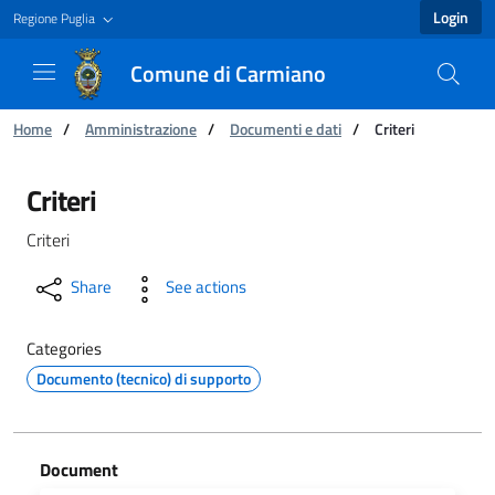
Login
Regione Puglia
Comune di Carmiano
You are:
Home
/
Amministrazione
/
Documenti e dati
/
Criteri
Criteri - Comune di Carmiano
Criteri
Criteri
Share
See actions
Categories
Documento (tecnico) di supporto
Document