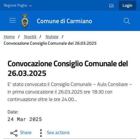
Login
Regione Puglia
EN
LANGUAGE SELECT
Comune di Carmiano
You are:
Home
/
Novità
/
Notizie
/
Convocazione Consiglio Comunale del 26.03.2025
Convocazione Consiglio Comunale del 26.03.
Convocazione Consiglio Comunale del
26.03.2025
E' stato convocato il Consiglio Comunale – Aula Consiliare –
in prima convocazione il 26.03.2025 ore 18:30 con
continuazione oltre le ore 24.00...
Date:
24 Mar 2025
Share
See actions