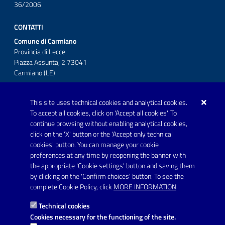
36/2006
CONTATTI
Comune di Carmiano
Provincia di Lecce
Piazza Assunta, 2 73041
Carmiano (LE)
Telefono: 0832 600001
This site uses technical cookies and analytical cookies.
Posta Elettronica Certificata:
To accept all cookies, click on 'Accept all cookies'. To
protocollo.comunecarmiano@pec.rupar.puglia.it
continue browsing without enabling analytical cookies,
click on the 'X' button or the 'Accept only technical
URP - Ufficio Relazioni con il Pubblico
cookies' button. You can manage your cookie
preferences at any time by reopening the banner with
the appropriate 'Cookie settings' button and saving them
by clicking on the 'Confirm choices' button. To see the
Link utili
complete Cookie Policy, click
MORE INFORMATION
Informativa privacy
Technical cookies
Dichiarazione di accessibilità
Cookies necessary for the functioning of the site.