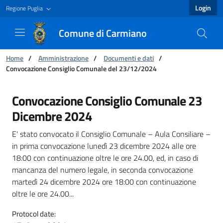
Login
Regione Puglia
Comune di Carmiano
You are:
Home
/
Amministrazione
/
Documenti e dati
/
Convocazione Consiglio Comunale del 23/12/2024
Convocazione Consiglio Comunale del 23/12/
Convocazione Consiglio Comunale 23
Dicembre 2024
E' stato convocato il Consiglio Comunale – Aula Consiliare –
in prima convocazione lunedì 23 dicembre 2024 alle ore
18:00 con continuazione oltre le ore 24.00, ed, in caso di
mancanza del numero legale, in seconda convocazione
martedì 24 dicembre 2024 ore 18:00 con continuazione
oltre le ore 24.00...
Protocol date: