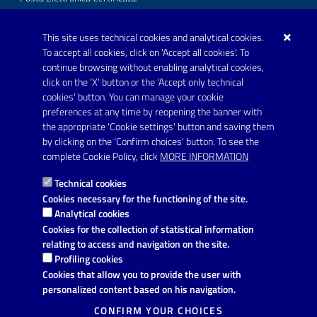
protocollo.comunecarmiano@pec.rupar.puglia.it
This site uses technical cookies and analytical cookies.
URP - Ufficio Relazioni con il Pubblico
To accept all cookies, click on 'Accept all cookies'. To
continue browsing without enabling analytical cookies,
FOLLOW US ON
click on the 'X' button or the 'Accept only technical
Youtube
cookies' button. You can manage your cookie
preferences at any time by reopening the banner with
the appropriate 'Cookie settings' button and saving them
by clicking on the 'Confirm choices' button. To see the
Link utili
complete Cookie Policy, click
MORE INFORMATION
Informativa privacy
Technical cookies
Dichiarazione di accessibilità
Cookies necessary for the functioning of the site.
Analytical cookies
Note legali
Cookies for the collection of statistical information
relating to access and navigation on the site.
Domande frequenti
Profiling cookies
Cookies that allow you to provide the user with
Richiesta di assistenza
personalized content based on his navigation.
Segnalazione disservizio
CONFIRM YOUR CHOICES