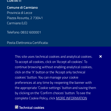
CONTATTI
Comune di Carmiano
Provincia di Lecce
Piazza Assunta, 2 73041
Carmiano (LE)
Telefono: 0832 600001
Posta Elettronica Certificata:
protocollo.comunecarmiano@pec.rupar.puglia.it
This site uses technical cookies and analytical cookies.
URP - Ufficio Relazioni con il Pubblico
To accept all cookies, click on 'Accept all cookies'. To
continue browsing without enabling analytical cookies,
FOLLOW US ON
click on the 'X' button or the 'Accept only technical
Youtube
cookies' button. You can manage your cookie
preferences at any time by reopening the banner with
the appropriate 'Cookie settings' button and saving them
by clicking on the 'Confirm choices' button. To see the
Link utili
complete Cookie Policy, click
MORE INFORMATION
Informativa privacy
Technical cookies