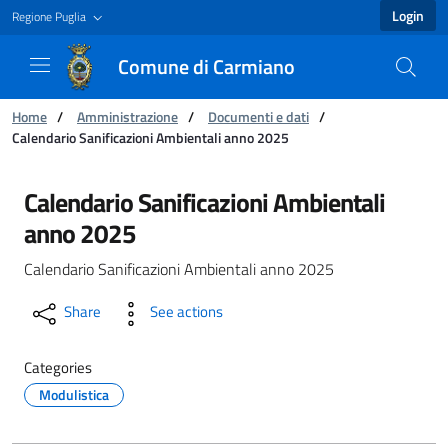
Login
Regione Puglia
Comune di Carmiano
You are:
Home
/
Amministrazione
/
Documenti e dati
/
Calendario Sanificazioni Ambientali anno 2025
Calendario Sanificazioni Ambientali anno 202
Calendario Sanificazioni Ambientali
anno 2025
Calendario Sanificazioni Ambientali anno 2025
Share
See actions
Categories
Modulistica