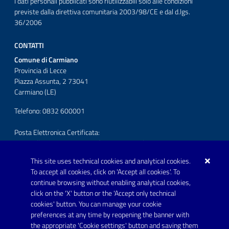
I dati personali pubblicati sono riutilizzabili solo alle condizioni
previste dalla direttiva comunitaria 2003/98/CE e dal d.lgs.
36/2006
CONTATTI
Comune di Carmiano
Provincia di Lecce
Piazza Assunta, 2 73041
Carmiano (LE)
Telefono: 0832 600001
Posta Elettronica Certificata:
protocollo.comunecarmiano@pec.rupar.puglia.it
This site uses technical cookies and analytical cookies.
URP - Ufficio Relazioni con il Pubblico
To accept all cookies, click on 'Accept all cookies'. To
continue browsing without enabling analytical cookies,
FOLLOW US ON
click on the 'X' button or the 'Accept only technical
Youtube
cookies' button. You can manage your cookie
preferences at any time by reopening the banner with
the appropriate 'Cookie settings' button and saving them