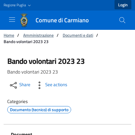
Login
Regione Puglia
Comune di Carmiano
You are:
Home
/
Amministrazione
/
Documenti e dati
/
Bando volontari 2023 23
Bando volontari 2023 23 - Comune di Carmian
Bando volontari 2023 23
Bando volontari 2023 23
Share
See actions
Categories
Documento (tecnico) di supporto
Document