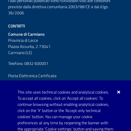
I dati personali pubblicati sono riutilizzabili solo alle condizioni
previste dalla direttiva comunitaria 2003/98/CE e dal d.lgs.
36/2006
CONTATTI
Comune di Carmiano
Provincia di Lecce
Piazza Assunta, 2 73041
Carmiano (LE)
Telefono: 0832 600001
Posta Elettronica Certificata:
protocollo.comunecarmiano@pec.rupar.puglia.it
This site uses technical cookies and analytical cookies.
URP - Ufficio Relazioni con il Pubblico
To accept all cookies, click on 'Accept all cookies'. To
continue browsing without enabling analytical cookies,
FOLLOW US ON
click on the 'X' button or the 'Accept only technical
Youtube
cookies' button. You can manage your cookie
preferences at any time by reopening the banner with
the appropriate 'Cookie settings' button and saving them