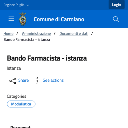
Login
Regione Puglia
Comune di Carmiano
You are:
Home
/
Amministrazione
/
Documenti e dati
/
Bando Farmacista - istanza
Bando Farmacista - istanza - Comune di Carm
Bando Farmacista - istanza
Istanza
Share
See actions
Categories
Modulistica
Document