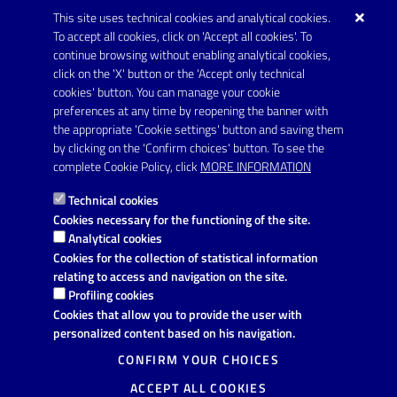
This site uses technical cookies and analytical cookies.
URP - Ufficio Relazioni con il Pubblico
To accept all cookies, click on 'Accept all cookies'. To
continue browsing without enabling analytical cookies,
FOLLOW US ON
click on the 'X' button or the 'Accept only technical
Youtube
cookies' button. You can manage your cookie
preferences at any time by reopening the banner with
the appropriate 'Cookie settings' button and saving them
by clicking on the 'Confirm choices' button. To see the
Link utili
complete Cookie Policy, click
MORE INFORMATION
Informativa privacy
Technical cookies
Dichiarazione di accessibilità
Cookies necessary for the functioning of the site.
Analytical cookies
Note legali
Cookies for the collection of statistical information
relating to access and navigation on the site.
Domande frequenti
Profiling cookies
Cookies that allow you to provide the user with
Richiesta di assistenza
personalized content based on his navigation.
Segnalazione disservizio
CONFIRM YOUR CHOICES
ACCEPT ALL COOKIES
Prenotazione appuntamento