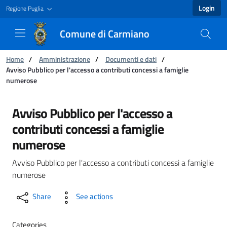
Login
Regione Puglia
Comune di Carmiano
You are:
Home
/
Amministrazione
/
Documenti e dati
/
Avviso Pubblico per l'accesso a contributi concessi a famiglie
numerose
Avviso Pubblico per l'accesso a contributi co
Avviso Pubblico per l'accesso a
contributi concessi a famiglie
numerose
Avviso Pubblico per l'accesso a contributi concessi a famiglie
numerose
Share
See actions
Categories